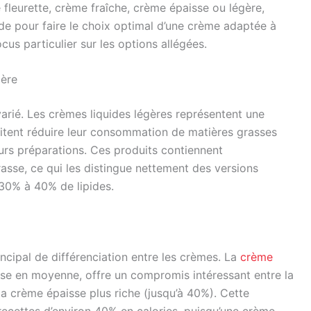
 fleurette, crème fraîche, crème épaisse ou légère,
de pour faire le choix optimal d’une crème adaptée à
cus particulier sur les options allégées.
gère
arié. Les crèmes liquides légères représentent une
aitent réduire leur consommation de matières grasses
eurs préparations. Ces produits contiennent
sse, ce qui les distingue nettement des versions
 30% à 40% de lipides.
incipal de différenciation entre les crèmes. La
crème
sse en moyenne, offre un compromis intéressant entre la
la crème épaisse plus riche (jusqu’à 40%). Cette
 recettes d’environ 40% en calories, puisqu’une crème