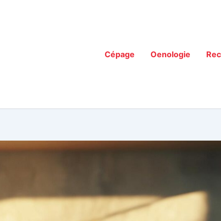
Cépage
Oenologie
Rec