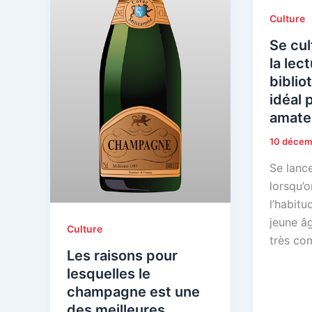
Culture
Se cul
la lect
biblio
idéal 
amate
10 décem
Se lance
lorsqu’o
l’habitu
jeune âg
Culture
très co
Les raisons pour
lesquelles le
champagne est une
des meilleures