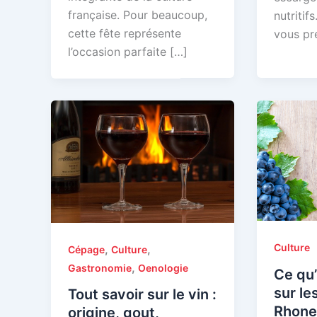
française. Pour beaucoup,
nutritif
cette fête représente
vous pr
l’occasion parfaite […]
Culture
,
,
Cépage
Culture
,
Gastronomie
Oenologie
Ce qu’
sur le
Tout savoir sur le vin :
Rhone
origine, gout,