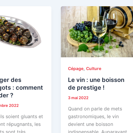
,
Cépage
Culture
ger des
Le vin : une boisson
gots : comment
de prestige !
der ?
3 mai 2022
mbre 2022
Quand on parle de mets
ils soient gluants et
gastronomiques, le vin
nt répugnants, les
devient une boisson
ts sont très
indispensable. Auparavant,