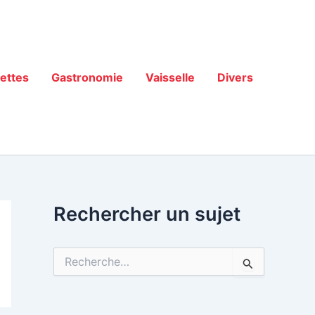
ettes
Gastronomie
Vaisselle
Divers
Rechercher un sujet
R
e
c
h
e